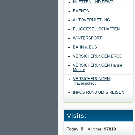
HUETTEN UND FEWO
EVENTS
AUTOVERMIETUNG
FLUGGESELLSCHAFTEN
WINTERSPORT
BAHN & BUS
VERSICHERUNGEN ERGO
VERSICHERUNGEN Hanse
Merkur
VERSICHERUNGEN
Travelprotect
INFOS RUND UM`S REISEN
Visits:
Today:
5
All time:
97810