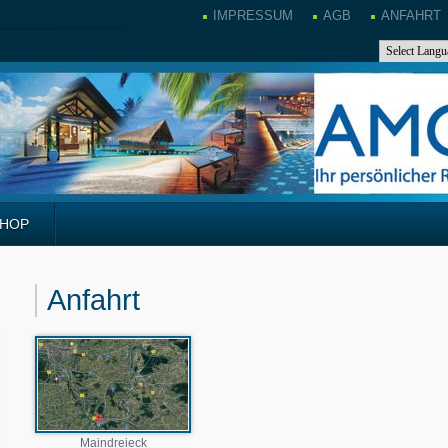
IMPRESSUM
AGB
ANFAHRT
SHOP
Anfahrt
Maindreieck