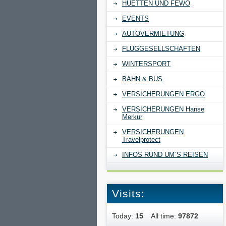
HUETTEN UND FEWO
EVENTS
AUTOVERMIETUNG
FLUGGESELLSCHAFTEN
WINTERSPORT
BAHN & BUS
VERSICHERUNGEN ERGO
VERSICHERUNGEN Hanse
Merkur
VERSICHERUNGEN
Travelprotect
INFOS RUND UM`S REISEN
Visits:
Today:
15
All time:
97872