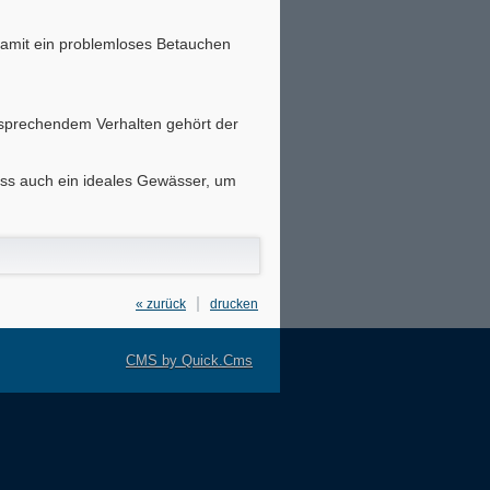
damit ein problemloses Betauchen
ntsprechendem Verhalten gehört der
luss auch ein ideales Gewässer, um
« zurück
drucken
CMS by Quick.Cms