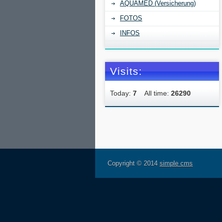
AQUAMED (Versicherung)
FOTOS
INFOS
Visits:
Today:
7
All time:
26290
Copyright © 2014
simple cms