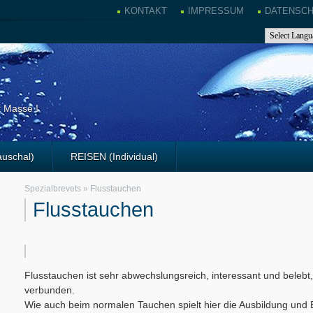
KONTAKT
IMPRESSUM
DATENSC
E
t Masse !
uschal)
REISEN (Individual)
Spezialbrevets
»
Flusstauchen
Flusstauchen
Flusstauchen ist sehr abwechslungsreich, interessant und beleb
verbunden.
Wie auch beim normalen Tauchen spielt hier die Ausbildung und 